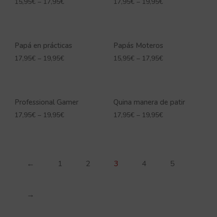
15,95
€
–
17,95
€
17,95
€
–
19,95
€
Papá en prácticas
Papás Moteros
17,95
€
–
19,95
€
15,95
€
–
17,95
€
Professional Gamer
Quina manera de patir
17,95
€
–
19,95
€
17,95
€
–
19,95
€
←
1
2
3
4
5
→