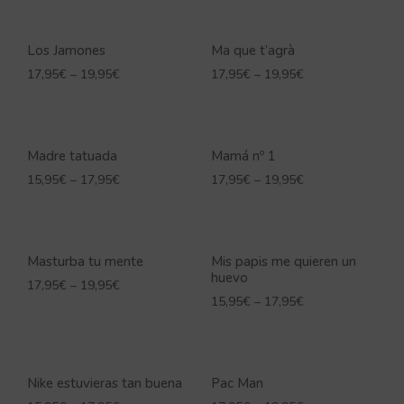
Los Jamones
Ma que t’agrà
17,95
€
–
19,95
€
17,95
€
–
19,95
€
Madre tatuada
Mamá nº 1
15,95
€
–
17,95
€
17,95
€
–
19,95
€
Masturba tu mente
Mis papis me quieren un
huevo
17,95
€
–
19,95
€
15,95
€
–
17,95
€
Nike estuvieras tan buena
Pac Man