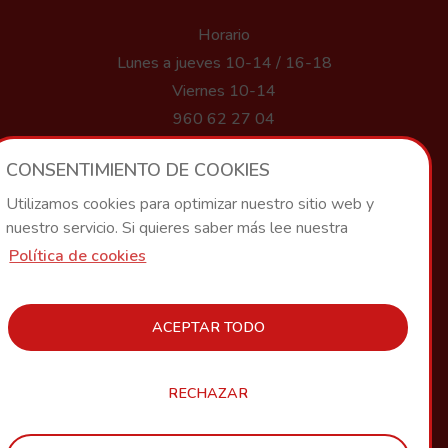
Horario
Lunes a jueves 10-14 / 16-18
Viernes 10-14
960 62 27 04
info@elpulporojo.com
CONSENTIMIENTO DE COOKIES
Utilizamos cookies para optimizar nuestro sitio web y
Política de Privacidad
nuestro servicio. Si quieres saber más lee nuestra
Política de Cookies
Política de cookies
Condiciones Generales de Venta
ACEPTAR TODO
SÍGUENOS EN RRSS
RECHAZAR